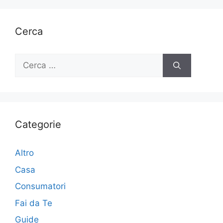
e
er
e
l
di
b
st
vi
Cerca
o
di
o
Ricerca
per:
k
Categorie
Altro
Casa
Consumatori
Fai da Te
Guide