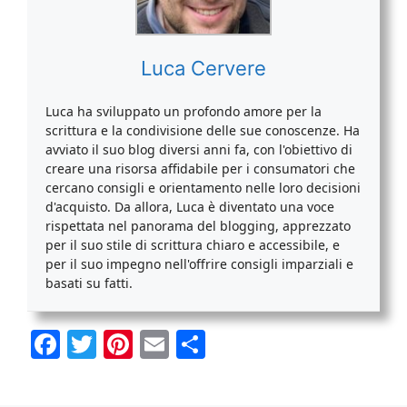
Luca Cervere
Luca ha sviluppato un profondo amore per la
scrittura e la condivisione delle sue conoscenze. Ha
avviato il suo blog diversi anni fa, con l'obiettivo di
creare una risorsa affidabile per i consumatori che
cercano consigli e orientamento nelle loro decisioni
d'acquisto. Da allora, Luca è diventato una voce
rispettata nel panorama del blogging, apprezzato
per il suo stile di scrittura chiaro e accessibile, e
per il suo impegno nell'offrire consigli imparziali e
basati su fatti.
F
T
Pi
E
C
a
w
nt
m
o
c
itt
er
ai
n