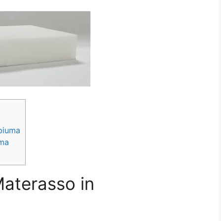
piuma
uma
Materasso in