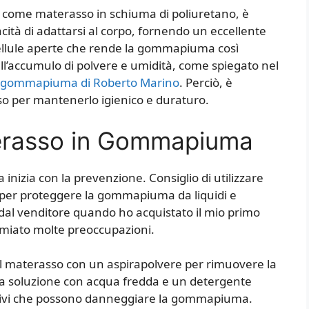
come materasso in schiuma di poliuretano, è
cità di adattarsi al corpo, fornendo un eccellente
 cellule aperte che rende la gommapiuma così
all’accumulo di polvere e umidità, come spiegato nel
n gommapiuma di Roberto Marino
. Perciò, è
so per mantenerlo igienico e duraturo.
terasso in Gommapiuma
nizia con la prevenzione. Consiglio di utilizzare
er proteggere la gommapiuma da liquidi e
 dal venditore quando ho acquistato il mio primo
iato molte preoccupazioni.
o il materasso con un aspirapolvere per rimuovere la
una soluzione con acqua fredda e un detergente
essivi che possono danneggiare la gommapiuma.