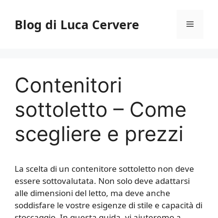
Vai
al
Blog di Luca Cervere
Menu
contenuto
Contenitori
sottoletto – Come
scegliere e prezzi
La scelta di un contenitore sottoletto non deve
essere sottovalutata. Non solo deve adattarsi
alle dimensioni del letto, ma deve anche
soddisfare le vostre esigenze di stile e capacità di
stoccaggio. In questa guida, vi aiuteremo a