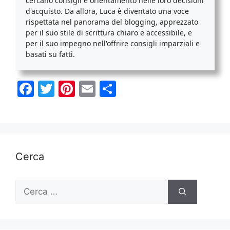
cercano consigli e orientamento nelle loro decisioni
d'acquisto. Da allora, Luca è diventato una voce
rispettata nel panorama del blogging, apprezzato
per il suo stile di scrittura chiaro e accessibile, e
per il suo impegno nell'offrire consigli imparziali e
basati su fatti.
F
T
Pi
E
C
a
w
nt
m
o
c
itt
er
ai
n
e
er
e
l
di
b
st
vi
Cerca
o
di
o
Ricerca
per:
k