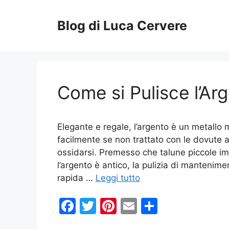
Vai
al
Blog di Luca Cervere
contenuto
Come si Pulisce l’Ar
Elegante e regale, l’argento è un metallo
facilmente se non trattato con le dovute 
ossidarsi. Premesso che talune piccole im
l’argento è antico, la pulizia di mantenim
rapida …
Leggi tutto
F
T
Pi
E
C
a
w
nt
m
o