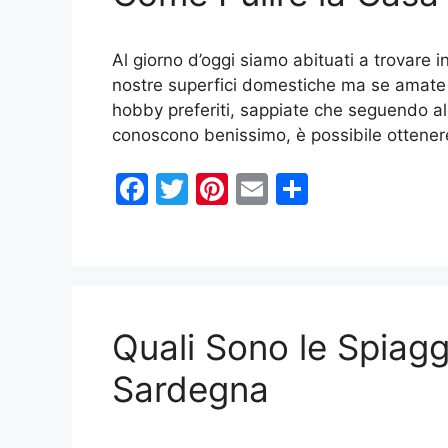
o
k
Al giorno d’oggi siamo abituati a trovare in
nostre superfici domestiche ma se amate il
hobby preferiti, sappiate che seguendo al
conoscono benissimo, è possibile ottenere
F
T
Pi
E
C
a
w
nt
m
o
c
itt
er
ai
n
e
er
e
l
di
b
st
vi
Quali Sono le Spiagg
o
di
o
Sardegna
k