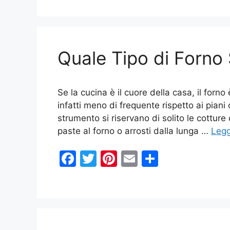
c
itt
er
ai
n
e
er
e
l
di
b
st
vi
Quale Tipo di Forno 
o
di
o
k
Se la cucina è il cuore della casa, il forno
infatti meno di frequente rispetto ai piani
strumento si riservano di solito le cotture 
paste al forno o arrosti dalla lunga …
Legg
F
T
Pi
E
C
a
w
nt
m
o
c
itt
er
ai
n
e
er
e
l
di
b
st
vi