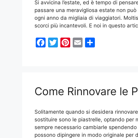
Si avvicina l’estate, ed è tempo di pensare
passare una meravigliosa estate non può
ogni anno da migliaia di viaggiatori. Molti
scorci più incantevoli. E noi in questo art
F
T
Pi
E
C
a
w
nt
m
o
c
itt
er
ai
n
e
er
e
l
di
b
st
vi
Come Rinnovare le Pi
o
di
o
k
Solitamente quando si desidera rinnovare 
sostituire sono le piastrelle, optando per 
sempre necessario cambiarle spendendo u
possono dipingere in modo originale per 