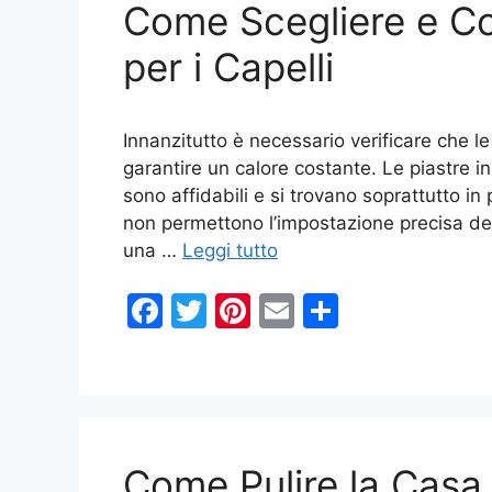
Come Scegliere e Com
o
di
o
per i Capelli
k
Innanzitutto è necessario verificare che 
garantire un calore costante. Le piastre i
sono affidabili e si trovano soprattutto i
non permettono l’impostazione precisa del c
una …
Leggi tutto
F
T
Pi
E
C
a
w
nt
m
o
c
itt
er
ai
n
e
er
e
l
di
b
st
vi
Come Pulire la Casa
o
di