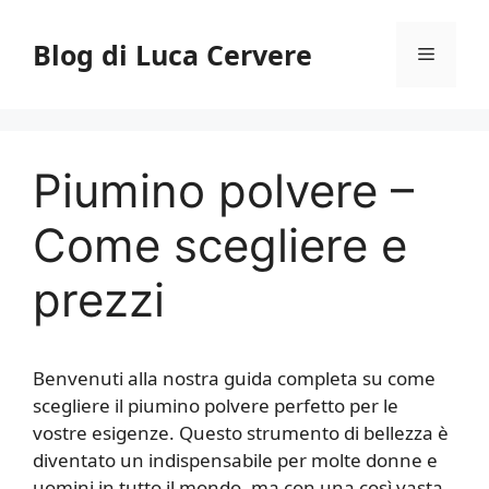
Vai
al
Blog di Luca Cervere
Menu
contenuto
Piumino polvere –
Come scegliere e
prezzi
Benvenuti alla nostra guida completa su come
scegliere il piumino polvere perfetto per le
vostre esigenze. Questo strumento di bellezza è
diventato un indispensabile per molte donne e
uomini in tutto il mondo, ma con una così vasta