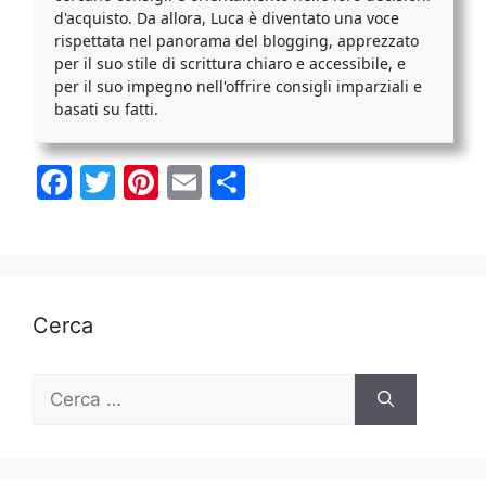
d'acquisto. Da allora, Luca è diventato una voce
rispettata nel panorama del blogging, apprezzato
per il suo stile di scrittura chiaro e accessibile, e
per il suo impegno nell'offrire consigli imparziali e
basati su fatti.
F
T
Pi
E
C
a
w
nt
m
o
c
itt
er
ai
n
e
er
e
l
di
b
st
vi
Cerca
o
di
o
Ricerca
per:
k