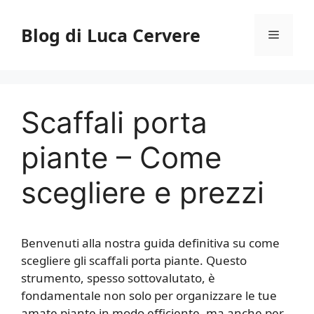
Vai
al
Blog di Luca Cervere
Menu
contenuto
Scaffali porta
piante – Come
scegliere e prezzi
Benvenuti alla nostra guida definitiva su come
scegliere gli scaffali porta piante. Questo
strumento, spesso sottovalutato, è
fondamentale non solo per organizzare le tue
amate piante in modo efficiente, ma anche per