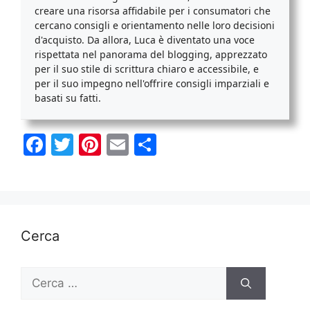
creare una risorsa affidabile per i consumatori che
cercano consigli e orientamento nelle loro decisioni
d'acquisto. Da allora, Luca è diventato una voce
rispettata nel panorama del blogging, apprezzato
per il suo stile di scrittura chiaro e accessibile, e
per il suo impegno nell'offrire consigli imparziali e
basati su fatti.
F
T
Pi
E
C
a
w
nt
m
o
c
itt
er
ai
n
e
er
e
l
di
b
st
vi
Cerca
o
di
o
Ricerca
per:
k