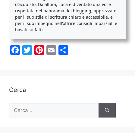
d'acquisto. Da allora, Luca è diventato una voce
rispettata nel panorama del blogging, apprezzato
per il suo stile di scrittura chiaro e accessibile, e
per il suo impegno nell'offrire consigli imparziali e
basati su fatti.
F
T
Pi
E
C
a
w
nt
m
o
c
itt
er
ai
n
e
er
e
l
di
b
st
vi
Cerca
o
di
o
Ricerca
per:
k