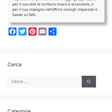
per il suo stile di scrittura chiaro e accessibile, e
per il suo impegno nell'offrire consigli imparziali e
basati su fatti.
F
T
Pi
E
C
a
w
nt
m
o
c
itt
er
ai
n
e
er
e
l
di
b
st
vi
Cerca
o
di
o
Ricerca
per:
k
Categorie