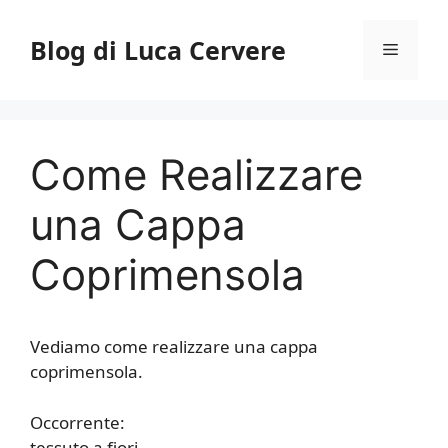
Vai
al
Blog di Luca Cervere
Menu
contenuto
Come Realizzare
una Cappa
Coprimensola
Vediamo come realizzare una cappa
coprimensola.
Occorrente:
tessuto a fiori